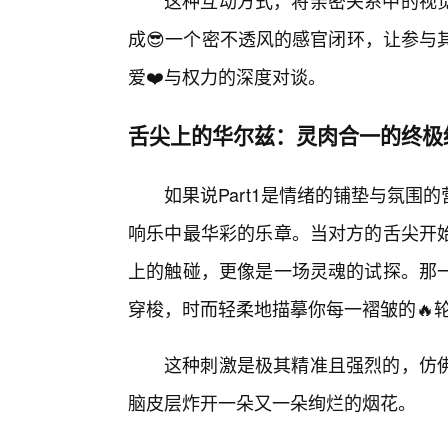
这种互动方式，将亲密关系中的视
成😎一个密不透风的感官闭环，让参与
爱❤️与权力的深度对谈。
舌尖上的华尔兹：灵肉合一的终极
如果说Part1是情绪的铺垫与氛
响乐中最华彩的乐章。当对方的舌尖开始
上的触碰，更像是一场灵魂的试探。那
穿梭，时而轻柔地描摹你每一褶皱的🔥
这种刺激是极其精准且强烈的，仿
脑皮层炸开一朵又一朵绚烂的烟花。