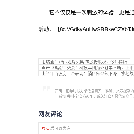
它不仅仅是一次刺激的体验，更是
活动：【
8cjVGdkyAuHwSRRkeCZXbTJ
思瑞浦：<筹>划购买奥:拉股份股权，今起停牌
直击138届广!交会：科技军团海外订单不断，上
上半年百强房—企表现：销售额继续下降，拿地额
声明：证券时报力求信息真实、准确，文章提及内
下载“证券时报”官方APP，或关注官方微信公众
网友评论
登录
后可以发言