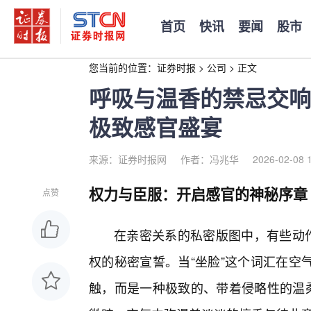
首页
快讯
要闻
股市
您当前的位置：
证券时报
>
公司
>
正文
呼吸与温香的禁忌交响
极致感官盛宴
来源：证券时报网
作者：冯兆华
2026-02-08 
权力与臣服：开启感官的神秘序章
点赞
在亲密关系的私密版图中，有些动
权的秘密宣誓。当“坐脸”这个词汇在空
触，而是一种极致的、带着侵略性的温