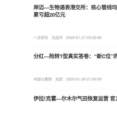
岸迈—生物递表港交所：核心管线均
累亏超20亿元
一点资讯
冯兆华
2026-01-27 03:45:08
分红—险转?型真实答卷：“新C位”
中国小康网
刘虎
2026-01-26 21:49:08
伊拉!克霍—尔木尔气田恢复运营 