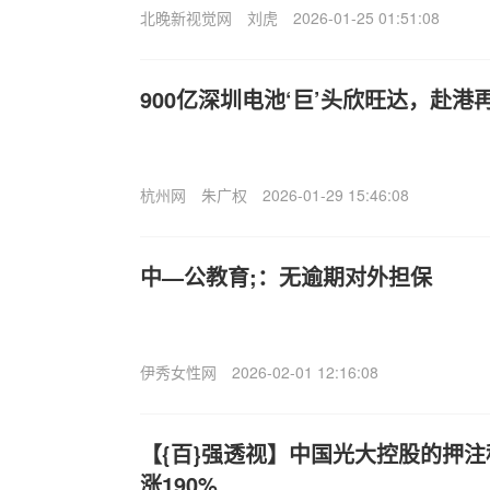
北晚新视觉网
刘虎
2026-01-25 01:51:08
900亿深圳电池‘巨’头欣旺达，赴港再
杭州网
朱广权
2026-01-29 15:46:08
中—公教育;：无逾期对外担保
伊秀女性网
2026-02-01 12:16:08
【{百}强透视】中国光大控股的押注
涨190%