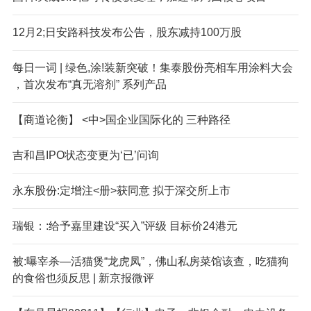
12月2;日安路科技发布公告，股东减持100万股
每日一词 | 绿色,涂!装新突破！集泰股份亮相车用涂料大会
，首次发布“真无溶剂” 系列产品
【商道论衡】 <中>国企业国际化的 三种路径
吉和昌IPO状态变更为‘已’问询
永东股份:定增注<册>获同意 拟于深交所上市
瑞银：:给予嘉里建设“买入”评级 目标价24港元
被:曝宰杀—活猫煲“龙虎凤”，佛山私房菜馆该查，吃猫狗
的食俗也须反思 | 新京报微评