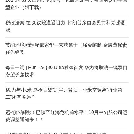
202,5年农夫山泉研究报告：包装水龙头，稀缺的饮料平台
型企业（附下载）
税改法案‘在’众议院遭遇阻力 .特朗普亲自会见共和党强硬
派
节能环境<董>秘郝家华—荣获第十一届金麒麟·金牌董秘责
任先锋奖
每日一词 | Pur—a{ }80 Ultra独家首发 华为将取消一镜双目
潜望长焦技术
格;力与小;米“唇枪舌战”近半月背后：小米空调离“行业第
二”还有多远？
运<价>暴跌:！已跌至红海危机前水平！10月中旬船公司运
费调整通知来了！