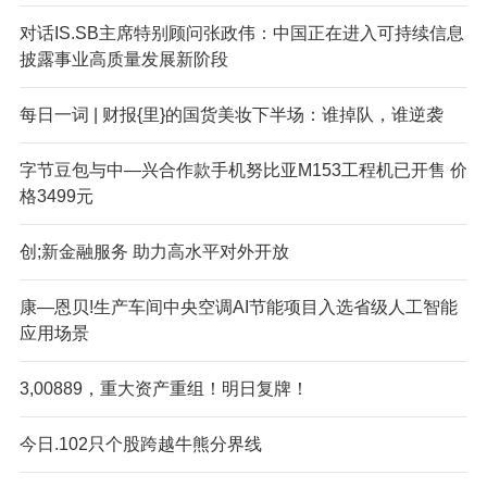
对话IS.SB主席特别顾问张政伟：中国正在进入可持续信息
披露事业高质量发展新阶段
每日一词 | 财报{里}的国货美妆下半场：谁掉队，谁逆袭
字节豆包与中—兴合作款手机努比亚M153工程机已开售 价
格3499元
创;新金融服务 助力高水平对外开放
康—恩贝!生产车间中央空调AI节能项目入选省级人工智能
应用场景
3,00889，重大资产重组！明日复牌！
今日.102只个股跨越牛熊分界线