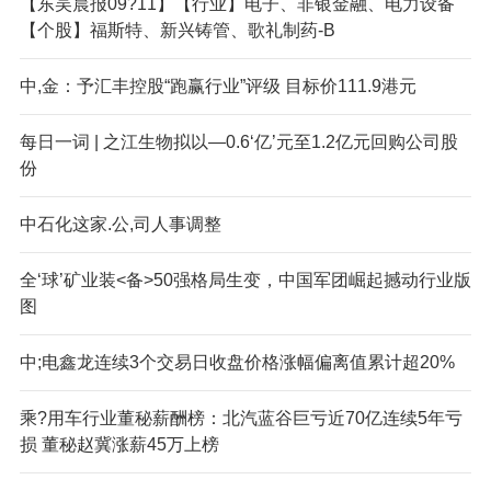
【东吴晨报09?11】【行业】电子、非银金融、电力设备
【个股】福斯特、新兴铸管、歌礼制药-B
中,金：予汇丰控股“跑赢行业”评级 目标价111.9港元
每日一词 | 之江生物拟以—0.6‘亿’元至1.2亿元回购公司股
份
中石化这家.公,司人事调整
全‘球’矿业装<备>50强格局生变，中国军团崛起撼动行业版
图
中;电鑫龙连续3个交易日收盘价格涨幅偏离值累计超20%
乘?用车行业董秘薪酬榜：北汽蓝谷巨亏近70亿连续5年亏
损 董秘赵冀涨薪45万上榜