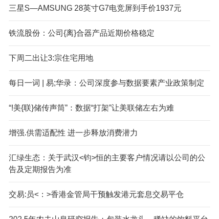
三星S—AMSUNG 28英寸G7电竞屏到手价1937元
铁流股份：公司{离}合器产品近期价格稳定
下周二出让3:宗住宅用地
每日一词 | 易;华录：公司深度参与数据要素产业政策制定
“!美{联}储传声筒”：数据“打架”让美联储左右为难
增强.供需适配性 进一步释放消费潜力
汇绿生态：关于武汉<钧>恒的主要客户情况请以公司的公
告及定期报告为准
交易:员<：>香港金管局干预触发港元套息交易平仓