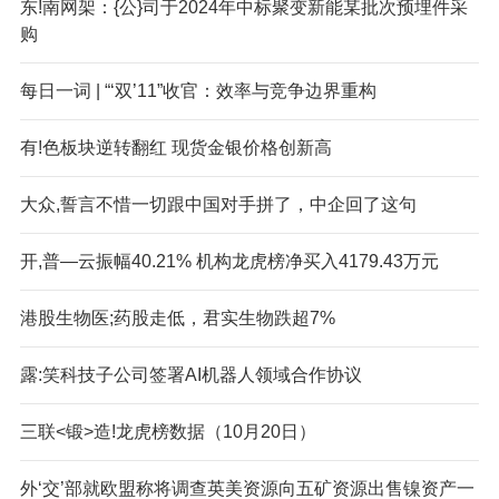
东!南网架：{公}司于2024年中标聚变新能某批次预埋件采
购
每日一词 | “‘双’11”收官：效率与竞争边界重构
有!色板块逆转翻红 现货金银价格创新高
大众,誓言不惜一切跟中国对手拼了，中企回了这句
开,普—云振幅40.21% 机构龙虎榜净买入4179.43万元
港股生物医;药股走低，君实生物跌超7%
露:笑科技子公司签署AI机器人领域合作协议
三联<锻>造!龙虎榜数据（10月20日）
外‘交’部就欧盟称将调查英美资源向五矿资源出售镍资产一