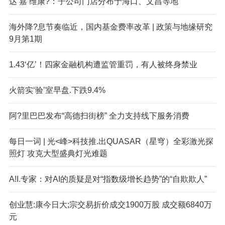
达‘嘉’维康?：子公司门店分布于海口、文昌等地
海外降?息节奏临近，国内基金费率改革 | 政策与地缘研究
9月第1期
1.43‘亿’！四家金融机构遭监管重罚，有人被终身禁业
火箭实‘验’室早盘.下跌9.4%
阿?里巴巴发布“高德扫街榜” 全力支持线下服务消费
每日一词 | 光<峰>科技推.出QUASAR（星穹）全彩激光探
照灯 攻克大型盛典灯光难题
A!I.专家：对AI的质疑是对“指数级增长趋势”的“自欺欺人”
创业慧:康今日大;宗交易折价成交1900万股 成交额6840万
元