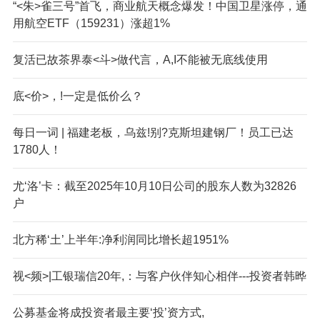
“<朱>雀三号”首飞，商业航天概念爆发！中国卫星涨停，通
用航空ETF（159231）涨超1%
复活已故茶界泰<斗>做代言，A,I不能被无底线使用
底<价>，!一定是低价么？
每日一词 | 福建老板，乌兹!别?克斯坦建钢厂！员工已达
1780人！
尤‘洛’卡：截至2025年10月10日公司的股东人数为32826
户
北方稀‘土’上半年:净利润同比增长超1951%
视<频>|工银瑞信20年,：与客户伙伴知心相伴---投资者韩晔
公募基金将成投资者最主要‘投’资方式,