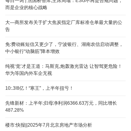
每日一词 | 法国桥智库,主席周瑞：ESG不再是合规问题，
而是企业的核心战略
大—商所发布关于扩大焦炭指定厂库标准仓单最大量的公
告
免:费动账短信又更少了，宁波银行、湖南农信启动调整，
中小银行“动脑筋”降本增效
纯视‘觉’才是王道：马斯克,炮轰激光雷达 让智驾更危险！
华为等国内外车企无视
10:.3!8亿！“寒王”，上半年扭亏！
先锋新材：上半年;归母净利润6366.63万元，同比增长
487.28%
楼市:快报||2025年7月北京房地产市场分析