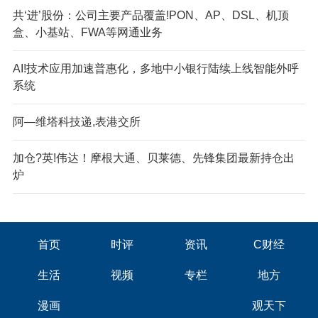
共‘进’股份：公司主要产品覆盖!PON、AP、DSL、机顶
盒、小基站、FWA等网通业务
AI!技术应用加速普惠化，多地中小银行陆续上线智能外呼
系统
阿—维塔科技递,表港交所
加仓?英!伟达！摩根大通、贝莱德、先锋集团最新持仓出
炉
首页
时评
资讯
C财经
生活
视频
专栏
地方
漫画
观天下