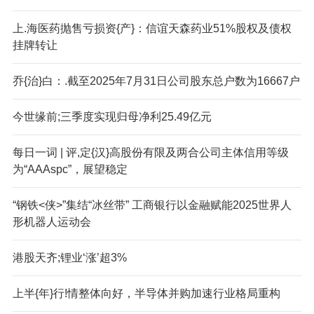
上.海医药抛售亏损资{产}：信谊天森药业51%股权及债权
挂牌转让
乔{治}白：.截至2025年7月31日公司股东总户数为16667户
今世缘前;三季度实现归母净利25.49亿元
每日一词 | 评,定{汉}高股份有限及两合公司主体信用等级
为“AAAspc”，展望稳定
“钢铁<侠>”集结“冰丝带” 工商银行以金融赋能2025世界人
形机器人运动会
港股天齐;锂业‘涨’超3%
上半{年}行!情整体向好，半导体并购加速行业格局重构