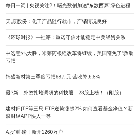
每日一词 | 央视关注?！曙光数创加速“东数西算”绿色进程
天,原股份：化工产品随行就市，产销情况良好
《环球时报》—社评：重诺守信才能稳定中美经贸关系
中选意外,大胜，米莱阿根廷改革将继续，美国避免了“救助
亏损”
锦盛新材第三季度亏损68万元 营收降,6.8%
最?新，外资扎堆调研的科技股，23股上榜！（附股）
建材{E}TF等三只.ETF逆势涨超2% 如何查看基金净值？新
浪财经APP快人一等
A股‘重’磅！新开1260万户