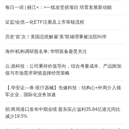
每日一词 | 丽江<：>一线攻坚抓项目 培育发展新动能
证监!会优—化ETF注册及上市审核流程
历史‘首’次！美国总统解雇‘美’联储理事被法院叫停
海外!机构调研股名单; 华明装备最受关注
云:鼎科技：公司秉持价值导向，综合考量成本、产品附加
值与市场需求审慎选择经营策略
【.华安证—券·医疗器械】先健科技：结构心+外周介入领
军企业，国际化业务加速
招:商局港口发布中期业绩 股东应占溢利35.84亿港元同比
减少19.5%