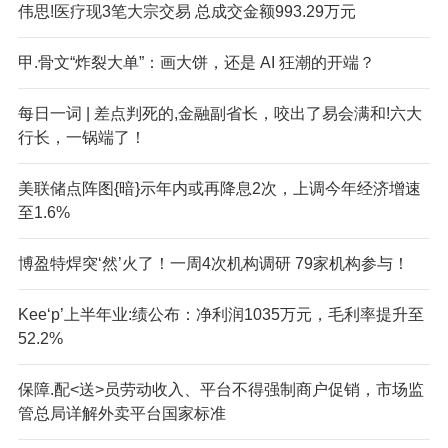
伟思!医疗现3笔大宗交易 总成交金额993.29万元
甲.骨文“炸裂大单”：画大饼，还是 AI 狂潮的开端？
每日一词 | 差点判死的,金融副省长，咬出了易会满和!六大
行长，一锅端了！
美联储点阵图{暗}示年内或再降息2次，上调今年经济增速
至1.6%
博盈特焊突‘然’火了！一周4次机构调研 79家机构参与！
Kee‘p’上半年业:绩公布：净利润1035万元，毛利率提升至
52.2%
保障.配<送>员劳动收入、平台不得强制商户促销，市场监
管总局详解外卖平台国家标准